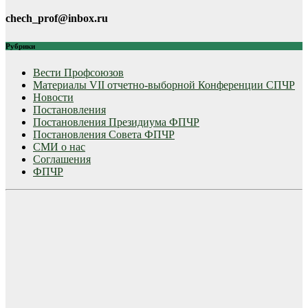
chech_prof@inbox.ru
Рубрики
Вести Профсоюзов
Материалы VII отчетно-выборной Конференции СПЧР
Новости
Постановления
Постановления Президиума ФПЧР
Постановления Совета ФПЧР
СМИ о нас
Соглашения
ФПЧР