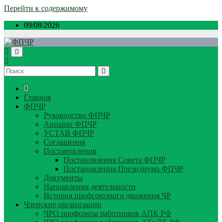
Перейти к содержимому
09/08/2026
Главная
ФПЧР
Руководство ФПЧР
Аппарат ФПЧР
УСТАВ ФПЧР
Соглашения
Постановления
Постановления Совета ФПЧР
Постановления Президиума ФПЧР
Документы
Направления деятельности
История профсоюзного движения ЧР
Членские организации
ЧРО профсоюза работников АПК РФ