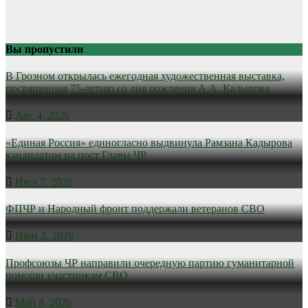
Вы пропустили
В Грозном открылась ежегодная художественная выставка,
посвященная 75-летию со дня рождения А.А. Кадырова
Авг 4, 2026
«Единая Россия» единогласно выдвинула Рамзана Кадырова
кандидатом на пост Главы ЧР
Июл 7, 2026
ФПЧР и Народный фронт поддержали ветеранов СВО
Июн 3, 2026
Профсоюзы ЧР направили очередную партию гуманитарной
помощи участникам СВО
Май 8, 2026