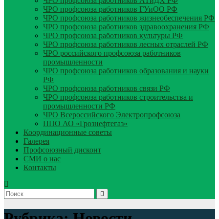
ЧРО профсоюза работников АТиДХ РФ
ЧРО профсоюза работников ГУиОО РФ
ЧРО профсоюза работников жизнеобеспечения РФ
ЧРО профсоюза работников здравоохранения РФ
ЧРО профсоюза работников культуры РФ
ЧРО профсоюза работников лесных отраслей РФ
ЧРО российского профсоюза работников
промышленности
ЧРО профсоюза работников образования и науки
РФ
ЧРО профсоюза работников связи РФ
ЧРО профсоюза работников строительства и
промышленности РФ
ЧРО Всероссийского Электропрофсоюза
ППО АО «Грознефтегаз»
Координационные советы
Галерея
Профсоюзный дисконт
СМИ о нас
Контакты
Рубрика:
Новости