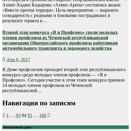
Ахмат-Хаджи Кадырова «Ахмат-Арена» состоялась акция:
«Вместе против террора». Цель мероприятия — выразить
солидарность с родными и близкими пострадавших в
результате теракта в…
Второй этап конкурса «Я и Профсоюз» среди молодых
членов профсоюза из Чеченской республиканской
организации Общероссийского профсоюза работников
автомобильного транспорта и дорожного хозяйства
Апр 6, 2017
В Доме профсоюзов проходит второй этап республиканского
конкурса среди молодых членов профсоюза — «Я и
Профсоюз». Сегодня участие в этом этапе конкурса приняли
14 молодых членов профсоюза из Чеченской
республиканской…
Навигация по записям
1
…
93
94
95
…
166
Электронный адрес: