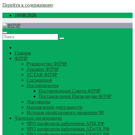
Перейти к содержимому
10/08/2026
Главная
ФПЧР
Руководство ФПЧР
Аппарат ФПЧР
УСТАВ ФПЧР
Соглашения
Постановления
Постановления Совета ФПЧР
Постановления Президиума ФПЧР
Документы
Направления деятельности
История профсоюзного движения ЧР
Членские организации
ЧРО профсоюза работников АПК РФ
ЧРО профсоюза работников АТиДХ РФ
ЧРО профсоюза работников ГУиОО РФ