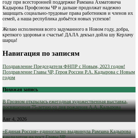
году при всесторонней поддержке Рамзана Ахматовича
Кадырова Профсоюзы ЧР и дальше продолжат надежно
защищать социально-трудовые права работников и членов их
семей, а наша республика добьётся новых успехов!
Желаю исполнения всего задуманного в Новом году, добра,
крепкого здоровья и счастья! ДАЛА декъал дойла шу Керлачу
шарца!
Навигация по записям
Поздравление Председателя ФНПР с Новым, 2023 годом!
Поздравление Главы ЧР, Героя России Р.А. Кадырова с Новым
годом
Похожая запись
В Грозном открылась ежегодная художественная выставка,
посвященная 75-летию со дня рождения А.А. Кадырова
Авг 4, 2026
«Единая Россия» единогласно выдвинула Рамзана Кадырова
кандидатом на пост Главы ЧР