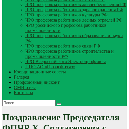
ЧРО профсоюза работников жизнеобеспечения РФ
ЧРО профсоюза работников здравоохранения РФ
ЧРО профсоюза работников культуры РФ
ЧРО профсоюза работников лесных отраслей РФ
ЧРО российского профсоюза работников
промышленности
ЧРО профсоюза работников образования и науки
РФ
ЧРО профсоюза работников связи РФ
ЧРО профсоюза работников строительства и
промышленности РФ
ЧРО Всероссийского Электропрофсоюза
ППО АО «Грознефтегаз»
Координационные советы
Галерея
Профсоюзный дисконт
СМИ о нас
Контакты
Поздравление Председателя
ФПЧР Х. Солтагереева с