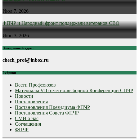
Июл 7, 2026
ФПЧР и Народный фронт поддержали ветеранов СВО
Июн 3, 2026
Электронный адрес:
chech_prof@inbox.ru
Рубрики
Вести Профсоюзов
Материалы VII отчетно-выборной Конференции СПЧР
Новости
Постановления
Постановления Президиума ФПЧР
Постановления Совета ФПЧР
СМИ о нас
Соглашения
ФПЧР