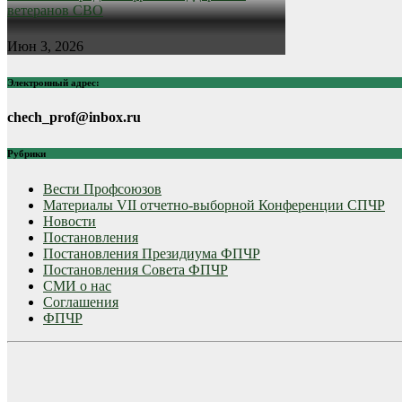
ветеранов СВО
Июн 3, 2026
Электронный адрес:
chech_prof@inbox.ru
Рубрики
Вести Профсоюзов
Материалы VII отчетно-выборной Конференции СПЧР
Новости
Постановления
Постановления Президиума ФПЧР
Постановления Совета ФПЧР
СМИ о нас
Соглашения
ФПЧР