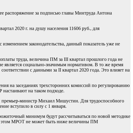
ющее распоряжение за подписью главы Минтруда Антона
тал 2020 г. на душу населения 11606 руб., для
 изменением законодательства, данный показатель уже не
платы труда, величина ПМ за III квартал прошлого года не
 не является социально-значимым нормативом. В то же время
соответствии с данными за II квартал 2020 года. Это влияет на
ения на заседаниях трехсторонних комиссий по регулированию
 настаивают на таком подходе.
ал премьер-министр Михаил Мишустин. Для трудоспособного
ние вступило в силу с 1 января.
прожиточный минимум будут рассчитываться по новой методике
При этом МРОТ не может быть ниже величины ПМ