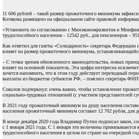
11 606 рублей – такой размер прожиточного минимума зафикси
Котякова размещено на официальном сайте правовой информац
«Установить по согласованию с Минэкономразвития и Минфином 
трудоспособного населения – 12542 руб., для пенсионеров – 9519
Как отметил для газеты «Солидарность» секретарь Федерации 
влияет на размер прожиточного минимума, устанавливающийся
– С точки зрения обновленного законодательства, новых прин
влияет на основной показатель. Эта цифра интересна исключит
хочется напомнить, что в этом году действует переходный пери
выплаты из бюджетов субъектов РФ, – пояснил секретарь ФНП
Соколов подчеркнул: очень важно, чтобы установление прожи
социально-трудовых отношений (с участием представителей су
В 2021 году прожиточный минимум на душу населения состави
населения прожиточный минимум составит 12 702 рубля, для дет
В конце декабря 2020 года Владимир Путин подписал закон, 
с 1 января 2021 года. С 1 января эти величины привязываютс
трудоспособного населения в целом по стране на очередной го