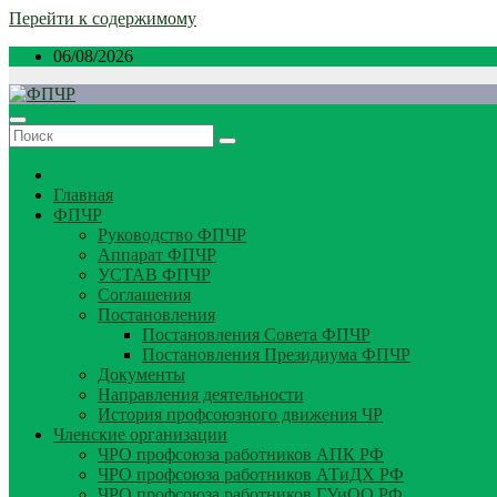
Перейти к содержимому
06/08/2026
Главная
ФПЧР
Руководство ФПЧР
Аппарат ФПЧР
УСТАВ ФПЧР
Соглашения
Постановления
Постановления Совета ФПЧР
Постановления Президиума ФПЧР
Документы
Направления деятельности
История профсоюзного движения ЧР
Членские организации
ЧРО профсоюза работников АПК РФ
ЧРО профсоюза работников АТиДХ РФ
ЧРО профсоюза работников ГУиОО РФ