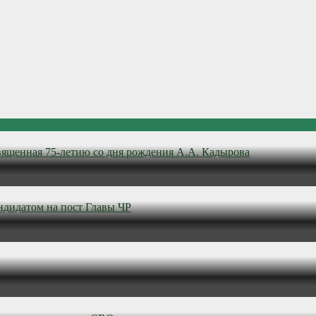
вященная 75-летию со дня рождения А.А. Кадырова
ндидатом на пост Главы ЧР