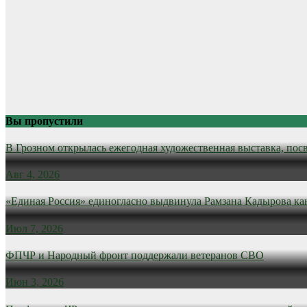
Вы пропустили
В Грозном открылась ежегодная художественная выставка, пос
Авг 4, 2026
«Единая Россия» единогласно выдвинула Рамзана Кадырова ка
Июл 7, 2026
ФПЧР и Народный фронт поддержали ветеранов СВО
Июн 3, 2026