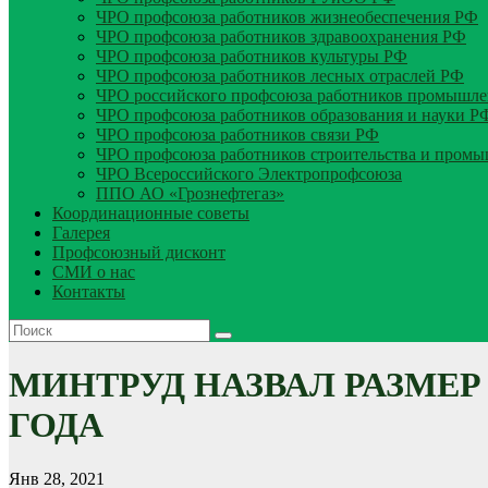
ЧРО профсоюза работников жизнеобеспечения РФ
ЧРО профсоюза работников здравоохранения РФ
ЧРО профсоюза работников культуры РФ
ЧРО профсоюза работников лесных отраслей РФ
ЧРО российского профсоюза работников промышле
ЧРО профсоюза работников образования и науки Р
ЧРО профсоюза работников связи РФ
ЧРО профсоюза работников строительства и пром
ЧРО Всероссийского Электропрофсоюза
ППО АО «Грознефтегаз»
Координационные советы
Галерея
Профсоюзный дисконт
СМИ о нас
Контакты
МИНТРУД НАЗВАЛ РАЗМЕР
ГОДА
Янв 28, 2021