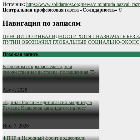
Источник:
https://www.solidarnost.org/news/v-mintruda-nazvali-ra
Центральная профсоюзная газета «Солидарность» ©
Навигация по записям
ПЕНСИИ ПО ИНВАЛИДНОСТИ ХОТЯТ НАЗНАЧАТЬ БЕЗ 
ПУТИН ОБОЗНАЧИЛ ГЛОБАЛЬНЫЕ СОЦИАЛЬНО-ЭКОН
Похожая запись
В Грозном открылась ежегодная
художественная выставка, посвященная 75-
летию со дня рождения А.А. Кадырова
Авг 4, 2026
«Единая Россия» единогласно выдвинула
Рамзана Кадырова кандидатом на пост
Главы ЧР
Июл 7, 2026
ФПЧР и Народный фронт поддержали