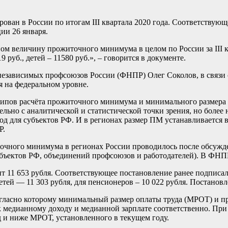
рован в России по итогам III квартала 2020 года. Соответству
ии 26 января.
величину прожиточного минимума в целом по России за III квар
 руб., детей – 11580 руб.», – говорится в документе.
независимых профсоюзов России (ФНПР) Олег Соколов, в связи с
 на федеральном уровне.
ципов расчёта прожиточного минимума и минимального размера о
ельно с аналитической и статистической точки зрения, но более
од для субъектов РФ. И в регионах размер ПМ устанавливается в 
Р.
точного минимума в регионах России проводилось после обсужд
бъектов РФ, объединений профсоюзов и работодателей). В ФНПР
т 11 653 рубля. Соответствующее постановление ранее подпис
ей — 11 303 рубля, для пенсионеров – 10 022 рубля. Постановле
согласно которому минимальный размер оплаты труда (МРОТ) и 
я к медианному доходу и медианной зарплате соответственно. 
д и ниже МРОТ, установленного в текущем году.