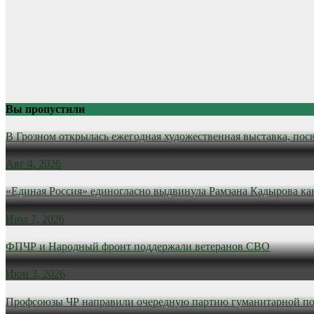
Вы пропустили
В Грозном открылась ежегодная художественная выставка, пос
Авг 4, 2026
«Единая Россия» единогласно выдвинула Рамзана Кадырова ка
Июл 7, 2026
ФПЧР и Народный фронт поддержали ветеранов СВО
Июн 3, 2026
Профсоюзы ЧР направили очередную партию гуманитарной п