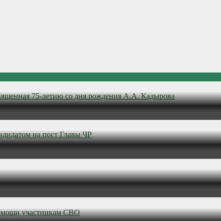
вященная 75-летию со дня рождения А.А. Кадырова
ндидатом на пост Главы ЧР
омощи участникам СВО