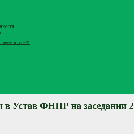
нности
Ф
ышленности РФ
и в Устав ФНПР на заседании 2