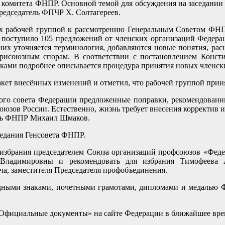
о комитета ФНПР. Основной темой для обсуждения на заседании
редседатель ФПЧР Х. Солтагереев.
ых рабочей группой к рассмотрению Генеральным Советом ФН
 поступило 105 предложений от членских организаций Федераци
них уточняется терминология, добавляются новые понятия, р
трисоюзным спорам. В соответствии с постановлением Кон
ками подробнее описывается процедура принятия новых членск
акет внесённых изменений и отметил, что рабочей группой прин
ого совета Федерации предложенные поправки, рекомендованн
юзов России. Естественно, жизнь требует внесения корректив и
тель ФНПР Михаил Шмаков.
седания Генсовета ФНПР.
 избрания председателем Союза организаций профсоюзов «Фед
адимировны и рекомендовать для избрания Тимофеева Ал
а, заместителя Председателя профобъединения.
удными знаками, почетными грамотами, дипломами и медалью 
Официальные документы» на сайте Федерации в ближайшее вре