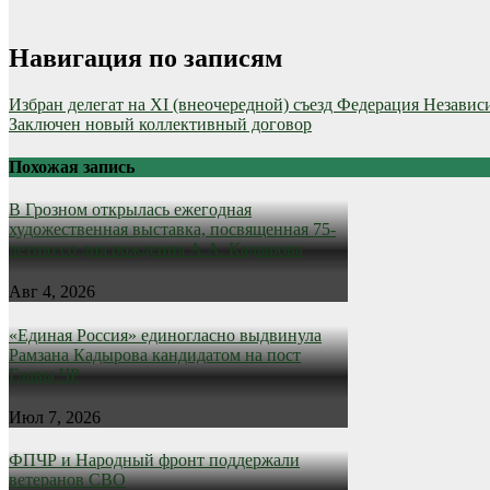
Навигация по записям
Избран делегат на XI (внеочередной) съезд Федерация Незав
Заключен новый коллективный договор
Похожая запись
В Грозном открылась ежегодная
художественная выставка, посвященная 75-
летию со дня рождения А.А. Кадырова
Авг 4, 2026
«Единая Россия» единогласно выдвинула
Рамзана Кадырова кандидатом на пост
Главы ЧР
Июл 7, 2026
ФПЧР и Народный фронт поддержали
ветеранов СВО