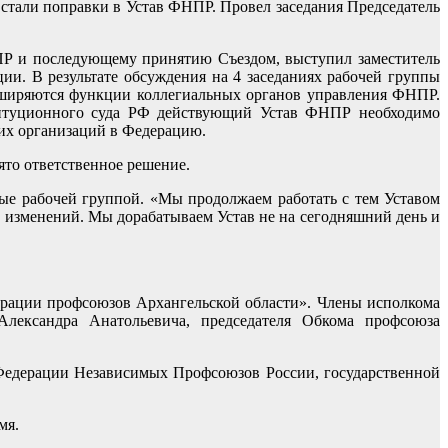
 стали поправки в Устав ФНПР. Провел заседания Председатель
ПР и последующему принятию Съездом, выступил заместитель
и. В результате обсуждения на 4 заседаниях рабочей группы
асширяются функции коллегиальных органов управления ФНПР.
ституционного суда РФ действующий Устав ФНПР необходимо
их организаций в Федерацию.
ято ответственное решение.
ые рабочей группой. «Мы продолжаем работать с тем Уставом
 изменений. Мы дорабатываем Устав не на сегодняшний день и
ерации профсоюзов Архангельской области». Члены исполкома
ександра Анатольевича, председателя Обкома профсоюза
Федерации Независимых Профсоюзов России, государственной
мя.