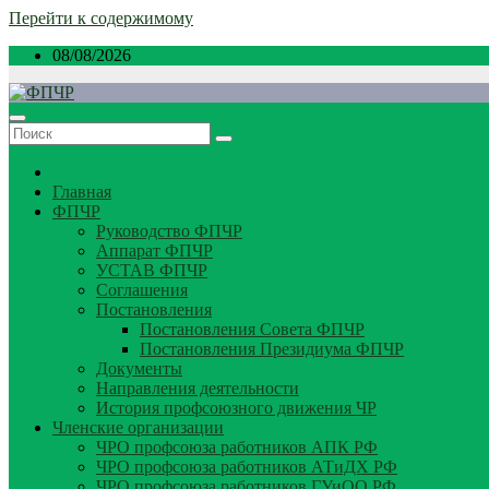
Перейти к содержимому
08/08/2026
Главная
ФПЧР
Руководство ФПЧР
Аппарат ФПЧР
УСТАВ ФПЧР
Соглашения
Постановления
Постановления Совета ФПЧР
Постановления Президиума ФПЧР
Документы
Направления деятельности
История профсоюзного движения ЧР
Членские организации
ЧРО профсоюза работников АПК РФ
ЧРО профсоюза работников АТиДХ РФ
ЧРО профсоюза работников ГУиОО РФ