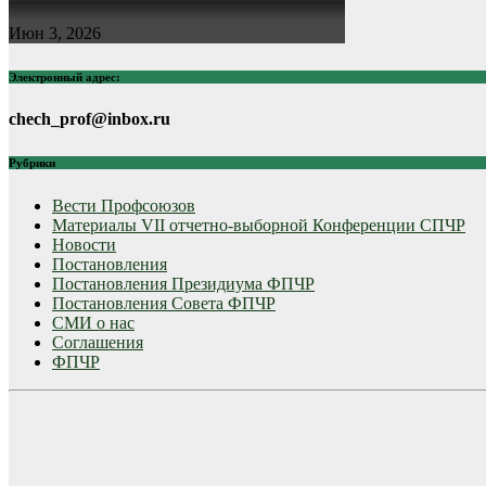
Июн 3, 2026
Электронный адрес:
chech_prof@inbox.ru
Рубрики
Вести Профсоюзов
Материалы VII отчетно-выборной Конференции СПЧР
Новости
Постановления
Постановления Президиума ФПЧР
Постановления Совета ФПЧР
СМИ о нас
Соглашения
ФПЧР