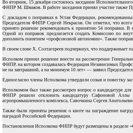
Во вторник, 15 декабря состоялось заседание Исполнительног
ФНПР М. Шмаков. В работе заседания принял участие также П
С докладом о поправках в Устав Федерации, рекомендованн
Председателя ФНПР Сергей Некрасов. Он отметил, что всего
принято решение рекомендовать к принятию 54 поправки. В 
Одной из поправок предлагается создать Комиссию по вну
дополнить понятием «профсоюзной автономии». Также поправ
В своем слове Х. Солтагереев подчеркнул, что поддерживает п
Исполком принял решение внести на рассмотрение Генеральн
ФНПР, на котором создавалась Федерация Независимых Профсо
не на завтрашний, а на минимум 10 лет» — заявил Председа
Единогласно члены Исполкома утвердили созыв и повестку за
Исполкомом был также рассмотрен вопрос о кандидатуре для
ФНПР решили отклонить кандидатуру Сафоновой Аллы Вл
агропромышленного комплекса, Савочкина Сергея Анатольевич
Также были приняты решения: о квоте на награждение нагр
наградой Российской Федерации.
Постановления Исполкома ФНПР будут размещены в разделе «