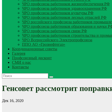
ЧРО профсоюза работников жизнеобеспечения РФ
ЧРО профсоюза работников здравоохранения РФ
ЧРО профсоюза работников культуры РФ
ЧРО профсоюза работников лесных отраслей РФ
ЧРО российского профсоюза работников промышле
ЧРО профсоюза работников образования и науки Р
ЧРО профсоюза работников связи РФ
ЧРО профсоюза работников строительства и пром
ЧРО Всероссийского Электропрофсоюза
ППО АО «Грознефтегаз»
Координационные советы
Галерея
Профсоюзный дисконт
СМИ о нас
Контакты
Генсовет рассмотрит поправк
Дек 16, 2020