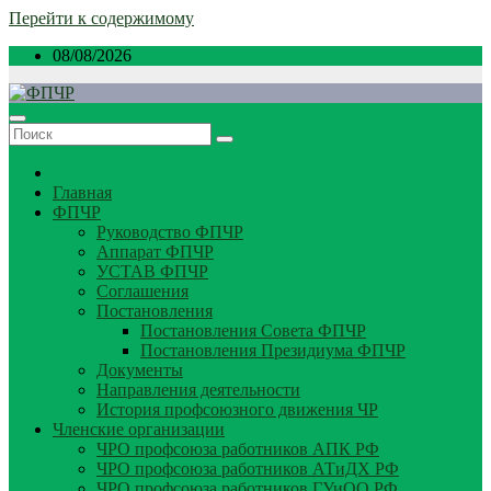
Перейти к содержимому
08/08/2026
Главная
ФПЧР
Руководство ФПЧР
Аппарат ФПЧР
УСТАВ ФПЧР
Соглашения
Постановления
Постановления Совета ФПЧР
Постановления Президиума ФПЧР
Документы
Направления деятельности
История профсоюзного движения ЧР
Членские организации
ЧРО профсоюза работников АПК РФ
ЧРО профсоюза работников АТиДХ РФ
ЧРО профсоюза работников ГУиОО РФ