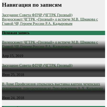
Навигация по записям
Заседание Совета ФПЧР (ЧГТРК Грозный)
Видеосюжет ЧГТРК «Грозный» о встрече М.В. Шмакова с
Главой ЧР, Героем России Р.А. Кадыровым
Похожая запись
Видеосюжет ЧГТРК «Грозный» о встрече М.В. Шмакова с
Главой ЧР, Героем России Р.А. Кадыровым
Апр 15, 2019
Заседание Совета ФПЧР (ЧГТРК Грозный)
Июн 25, 2018
В Доме Профсоюзов открылась выставка картин чеченских
художников, приуроченная ко Дню рождения А-Х. Кадырова
Июн 24, 2018