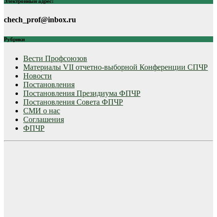
Электронный адрес:
chech_prof@inbox.ru
Рубрики
Вести Профсоюзов
Материалы VII отчетно-выборной Конференции СПЧР
Новости
Постановления
Постановления Президиума ФПЧР
Постановления Совета ФПЧР
СМИ о нас
Соглашения
ФПЧР