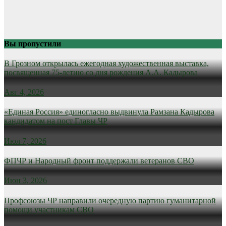
Вы пропустили
В Грозном открылась ежегодная художественная выставка,
посвященная 75-летию со дня рождения А.А. Кадырова
Авг 4, 2026
«Единая Россия» единогласно выдвинула Рамзана Кадырова
кандидатом на пост Главы ЧР
Июл 7, 2026
ФПЧР и Народный фронт поддержали ветеранов СВО
Июн 3, 2026
Профсоюзы ЧР направили очередную партию гуманитарной
помощи участникам СВО