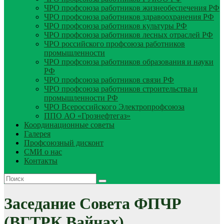
ЧРО профсоюза работников жизнеобеспечения РФ
ЧРО профсоюза работников здравоохранения РФ
ЧРО профсоюза работников культуры РФ
ЧРО профсоюза работников лесных отраслей РФ
ЧРО российского профсоюза работников
промышленности
ЧРО профсоюза работников образования и науки
РФ
ЧРО профсоюза работников связи РФ
ЧРО профсоюза работников строительства и
промышленности РФ
ЧРО Всероссийского Электропрофсоюза
ППО АО «Грознефтегаз»
Координационные советы
Галерея
Профсоюзный дисконт
СМИ о нас
Контакты
Заседание Совета ФПЧР
(ВГТРК Вайнах)