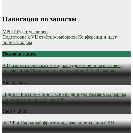
Навигация по записям
МРОТ будет увеличен
Подготовка к VII отчётно-выборной Конференции идёт
полным ходом
Похожая запись
В Грозном открылась ежегодная художественная выставка,
посвященная 75-летию со дня рождения А.А. Кадырова
Авг 4, 2026
«Единая Россия» единогласно выдвинула Рамзана Кадырова
кандидатом на пост Главы ЧР
Июл 7, 2026
ФПЧР и Народный фронт поддержали ветеранов СВО