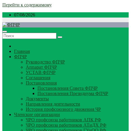
Перейти к содержимому
07/08/2026
Главная
ФПЧР
Руководство ФПЧР
Аппарат ФПЧР
УСТАВ ФПЧР
Соглашения
Постановления
Постановления Совета ФПЧР
Постановления Президиума ФПЧР
Документы
Направления деятельности
История профсоюзного движения ЧР
Членские организации
ЧРО профсоюза работников АПК РФ
ЧРО профсоюза работников АТиДХ РФ
ЧРО профсоюза работников ГУиОО РФ