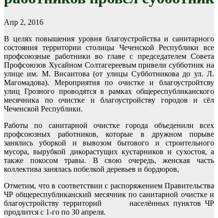
Апр 2, 2016
В целях повышения уровня благоустройства и санитарного
состояния территории столицы Чеченской Республики все
профсоюзные работники во главе с председателем Совета
Профсоюзов Хусайном Солтагереевым привели субботник на
улице им. М. Висаитова (от улицы Субботникова до ул. Л.
Магомадова). Мероприятия по очистке и благоустройтсву
улиц Грозного проводятся в рамках общереспубликанского
месячника по очистке и благоустройству городов и сёл
Чеченской Республики.
Работы по санитарной очистке города объеденили всех
профсоюзных работников, которые в дружном порыве
занялись уборкой и вывозом бытового и строительного
мусора, вырубкой дикорастущих кустарников и сухостоя, а
также покосом травы. В свою очередь, женская часть
коллектива занялась побелкой деревьев и бордюров,
Отметим, что в соответствии с распоряжением Правительства
ЧР общереспубликанский месячник по санитарной очистке и
благоустройству территорий населённых пунктов ЧР
продлится с 1-го по 30 апреля.