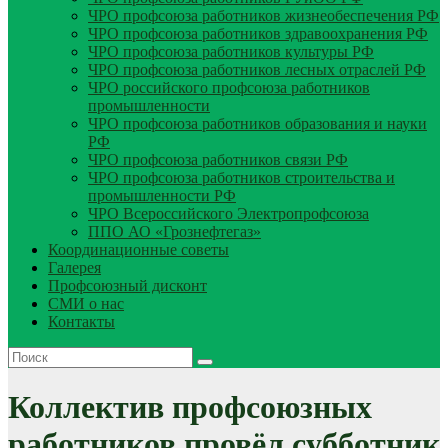
ЧРО профсоюза работников жизнеобеспечения РФ
ЧРО профсоюза работников здравоохранения РФ
ЧРО профсоюза работников культуры РФ
ЧРО профсоюза работников лесных отраслей РФ
ЧРО российского профсоюза работников
промышленности
ЧРО профсоюза работников образования и науки
РФ
ЧРО профсоюза работников связи РФ
ЧРО профсоюза работников строительства и
промышленности РФ
ЧРО Всероссийского Электропрофсоюза
ППО АО «Грознефтегаз»
Координационные советы
Галерея
Профсоюзный дисконт
СМИ о нас
Контакты
Коллектив профсоюзных
работников провёл субботник