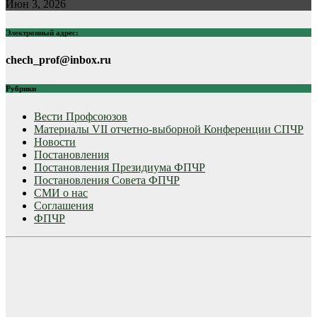
Июн 3, 2026
Электронный адрес:
chech_prof@inbox.ru
Рубрики
Вести Профсоюзов
Материалы VII отчетно-выборной Конференции СПЧР
Новости
Постановления
Постановления Президиума ФПЧР
Постановления Совета ФПЧР
СМИ о нас
Соглашения
ФПЧР