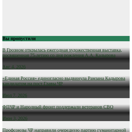
Вы пропустили
В Грозном открылась ежегодная художественная выставка,
посвященная 75-летию со дня рождения А.А. Кадырова
Авг 4, 2026
«Единая Россия» единогласно выдвинула Рамзана Кадырова
кандидатом на пост Главы ЧР
Июл 7, 2026
ФПЧР и Народный фронт поддержали ветеранов СВО
Июн 3, 2026
Профсоюзы ЧР направили очередную партию гуманитарной