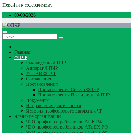
Перейти к содержимому
09/08/2026
Главная
ФПЧР
Руководство ФПЧР
Аппарат ФПЧР
УСТАВ ФПЧР
Соглашения
Постановления
Постановления Совета ФПЧР
Постановления Президиума ФПЧР
Документы
Направления деятельности
История профсоюзного движения ЧР
Членские организации
ЧРО профсоюза работников АПК РФ
ЧРО профсоюза работников АТиДХ РФ
ЧРО профсоюза работников ГУиОО РФ