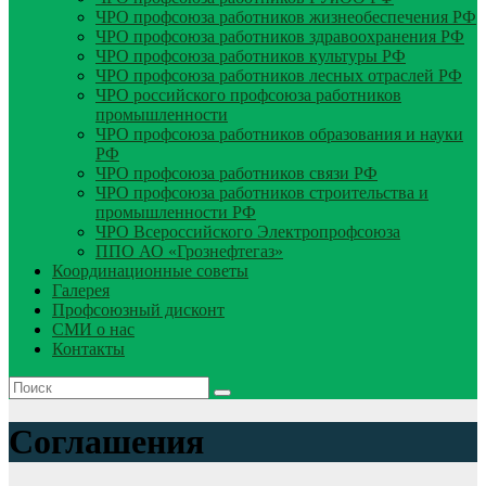
ЧРО профсоюза работников жизнеобеспечения РФ
ЧРО профсоюза работников здравоохранения РФ
ЧРО профсоюза работников культуры РФ
ЧРО профсоюза работников лесных отраслей РФ
ЧРО российского профсоюза работников
промышленности
ЧРО профсоюза работников образования и науки
РФ
ЧРО профсоюза работников связи РФ
ЧРО профсоюза работников строительства и
промышленности РФ
ЧРО Всероссийского Электропрофсоюза
ППО АО «Грознефтегаз»
Координационные советы
Галерея
Профсоюзный дисконт
СМИ о нас
Контакты
Соглашения